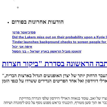
הודעות אחרונות בפורום
פסיכיאטר פרטי
Did the Lakers miss out on their probability upon a Kyrie I
Tinder launches background checks to screen people for
איפה אני יכול
האוטו מוביל הראשון בארץ ישראל – בני הספל/
"את שנות המשבר רק אחת מתוך שתי החברות הגדולות בארה"ב, לייצור אופנועים, שרדה. רמז: אינדיאן לא." הצצה אל העבר הרחוק יותר של יצרן האופנועים הגדול בארצות הברית,
רו של זאב, עומד בגאווה הארלי דוידסון שלפי הגדרה מדוייקת
פני כלי רכב ארצישראלים (I.V.C), פגשתי את האופנוע יחד עם בעליו. וכבר אז תוך סשן מטורף, תיכננתי בראש מפגש נוסף על כוס לימונדה ושיחה