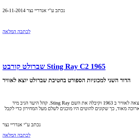
נכתב ע"י
אנדריי נצר
26-11-2014
לכתבה המלאה
שברולט קורבט Sting Ray C2 1965
הדור השני למכוניות הספורט בחטיבת שברולט יוצא לאוויר
Chevrolet Corvette C2, היא דור שני למכוניות ספורט, בחטיבת שברולט של ג'נרל מוטורס, שעבר עיבוד מחודש של הרליי ארל האגדי (1953). רשמית יצאה לאוויר ב 1963 וקיבלה את השם Sting Ray. קהל היעד הגיב מיד
כה מאוד, כך שקונים להוטים היו מוכנים לשלם מעל המחירון כדי לקבל
נכתב ע"י
אנדריי נצר
לכתבה המלאה