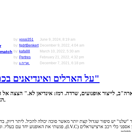
by:
yossi351
June 9, 2024, 8:19 am
r
by:
fgdrtBenkert
December 9, 2022, 4:04 am
 match
by:
kafa88
March 10, 2022, 5:30 am
by:
Pertres
February 21, 2022, 4:32 pm
December 7, 2021, 6:18 pm
אריה ג.
by:
על הארלים ואינדיאנים בכתבה הראשונה בסדרת "ביקור חצרות"
הארלי דווידסון ואל אחד הפריטים הנדירים ששרדו על כנפי הזמן.
 "שלנו" יש סיפור שגדול קצת יותר מאשר סוכה יכולה להכיל. ליתר דיוק, בחצ
שמו F/58FL (כך זאב). כבר לפני כשנה, באחד ממפגשי יום שישי של מועדון אס
 בפרט.