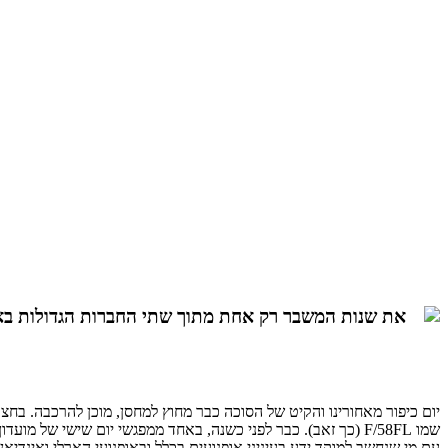
יום כיפור מאחורינו והקיט של הסוכה כבר מחוץ למחסן, מוכן להרכבה. בחצר
עם מי שנחשב למוקד ידע בעיניני אופנועים בכלל ובאופנועי הארלי ואינדיאן