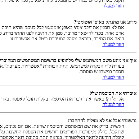
תקבל כאורח, כלים כמו רישום ומעקב אחר נושאים, סמל אישי, חתימ
חזור למעלה
מדוע אני מתנתק באופן אוטומטי?
אם לא תסמן את
חבר אותי באופן אוטומטי בכל כניסה
שהיא תיבה ה
אדם אחר. בכדי להישאר מחובר, סמן את התיבה לפני ההתחברות. פע
רואה את התיבה, כנראה ומנהל המערכת ביטל את אפשרות זו.
חזור למעלה
איך אני מונע משם המשתמש שלי מלהופיע ברשימת המשתמשים המחוברי
בעזרת לוח הבקרה למשתמש, תחת הכותרת “אפשרויות מערכת”,
תספר כמשתמש מוסתר.
חזור למעלה
איבדתי את הסיסמה שלי!
אל תלחץ! כאשר אינך זוכר את הסיסמה, בקלות תוכל לאפסה. בקר
חזור למעלה
נרשמתי אבל אני לא מצליח להתחבר!
שתקבל. בחלק ממערכות הפורומים דורשים את הפעלת החשבון, על י
קיבלת הודעה לדואר האלקטרוני, כנראה ונתת כתובת דואר אלקטרו