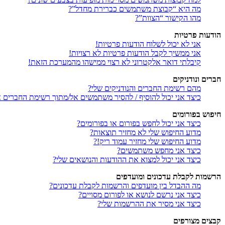
מה היא “קבוצת משתמשים כברירת מחדל”?
מהו הקישור “הצוות”?
הודעות פרטיות
אני לא יכול לשלוח הודעות פרטיות!
אני ממשיך לקבל הודעות פרטיות לא רצויות!
קיבלתי דואר אלקטרוני לא רצוי ממישהו מהמערכת הזאת!
חברים ונודניקים
מהם רשימת החברים והנודניקים שלי?
כיצד אני יכול להוסיף / להסיר משתמשים אל/מתוך רשימת החברים או
חיפוש בפורומים
כיצד אני יכול לחפש בפורום או בפורומים?
מדוע החיפוש שלי לא מחזיר תוצאות?
מדוע החיפוש שלי מחזיר עמוד ריק!?
כיצד אני מחפש משתמשים?
כיצד אני יכול למצוא את ההודעות והנושאים שלי?
הרשמות לקבלת עדכונים ומועדפים
מה ההבדל בין מועדפים והרשמות לקבלת עדכונים?
כיצד אני נרשם לנושא או לפורום מסויים?
כיצד אני מסיר את ההרשמות שלי?
קבצים מצורפים