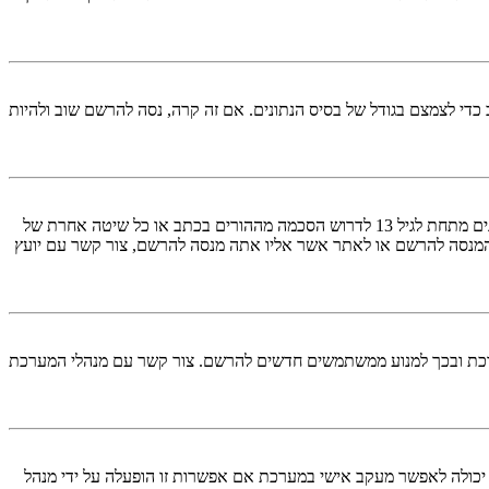
די לצמצם בגודל של בסיס הנתונים. אם זה קרה, נסה להרשם שוב ולהיות
COPPA, או החוק לפרטיות והגנה המקוונת של הילד של 1998, הוא חוק בארצות הברית הדורש מאתרים ברשת אשר יכולים לאסוף מידע מקטינים מתחת לגיל 13 לדרוש הסכמה מההורים בכתב או כל שיטה אחרת של
1 13. אם אינך בטוח אם חוק זה חל לגביך בתור מישהו המנסה להרשם או לאתר אשר אליו אתה מנסה להרשם, צור קשר עם יועץ
סיק את ההרשמה למערכת ובכך למנוע ממשתמשים חדשים להרשם. צור קשר עם מנהלי המערכת
יכולה לאפשר מעקב אישי במערכת אם אפשרות זו הופעלה על ידי מנהל