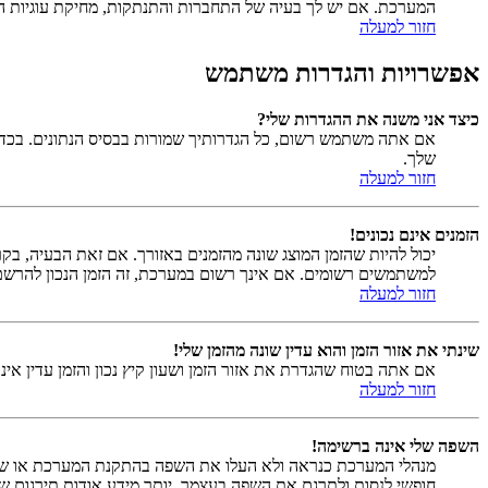
המערכת. אם יש לך בעיה של התחברות והתנתקות, מחיקת עוגיות המ
חזור למעלה
אפשרויות והגדרות משתמש
כיצד אני משנה את ההגדרות שלי?
אם אתה משתמש רשום, כל הגדרותיך שמורות בבסיס הנתונים. בכדי
שלך.
חזור למעלה
הזמנים אינם נכונים!
יכול להיות שהזמן המוצג שונה מהזמנים באזורך. אם זאת הבעיה, בקר 
למשתמשים רשומים. אם אינך רשום במערכת, זה הזמן הנכון להרשם
חזור למעלה
שינתי את אזור הזמן והוא עדין שונה מהזמן שלי!
אם אתה בטוח שהגדרת את אזור הזמן ושעון קיץ נכון והזמן עדין אינ
חזור למעלה
השפה שלי אינה ברשימה!
מנהלי המערכת כנראה ולא העלו את השפה בהתקנת המערכת או שא
חופשי לנסות ולתרגם את השפה בעצמך. יותר מידע אודות תירגום שפה תוכל למצוא באתר הר