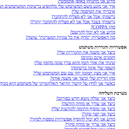
מדוע אני מתנתק באופן אוטומטי?
איך אני מונע משם המשתמש שלי מלהופיע ברשימת המשתמשים המ
איבדתי את הסיסמה שלי!
נרשמתי אבל אני לא מצליח להתחבר!
נרשמתי בעבר אבל אני לא מצליח להתחבר יותר?!
מהו COPPA?
מדוע אני לא יכול להרשם?
מה האפשרות “מחק את כל עוגיות המערכת” עושה?
אפשרויות והגדרות משתמש
כיצד אני משנה את ההגדרות שלי?
הזמנים אינם נכונים!
שינתי את אזור הזמן והוא עדין שונה מהזמן שלי!
השפה שלי אינה ברשימה!
איך אני מציג תמונה יחד עם שם המשתמש שלי?
מהו הדירוג שלי וכיצד אני משנה אותו?
כאשר אני לוחץ על קישור הדואר האלקטרוני של משתמש הוא מבק
מערכת השליחה
כיצד אני שולח נושא חדש בפורום?
כיצד אני עורך או מוחק הודעה?
כיצד אני מוסיף חתימה להודעות שלי?
כיצד אני יוצר סקר?
מדוע אני לא יכול להוסיף אפשרויות נוספות לסקר?
כיצד אני ערוך או מוחק סקר?