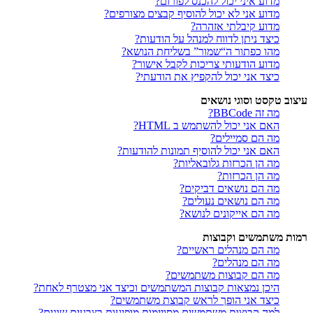
מדוע איני יכול להכנס לפורום?
מדוע אני לא יכול להוסיף קבצים מצורפים?
מדוע קיבלתי אזהרה?
כיצד ניתן לדווח למנהל על הודעות?
מהו כפתור ה“שמור” בשליחת הנושא?
מדוע הודעותי צריכות לקבל אישור?
כיצד אני יכול להקפיץ את הודעתי?
עיצוב טקסט וסוגי נושאים
מה זה BBCode?
האם אני יכול להשתמש ב HTML?
מה הם סמיילים?
האם אני יכול להוסיף תמונות להודעות?
מה הן הכרזות גלובאליות?
מה הן הכרזות?
מה הם נושאים דביקים?
מה הם נושאים נעולים?
מה הם אייקונים לנושא?
רמות משתמשים וקבוצות
מה הם מנהלים ראשיים?
מה הם מנהלים?
מה הם קבוצות משתמשים?
היכן נמצאות קבוצות המשתמשים וכיצד אני מצטרף לאחת?
כיצד אני הופך לראש קבוצת משתמשים?
למה קבוצות משתמשים מסויימות מופיעות בצבעים שונים?