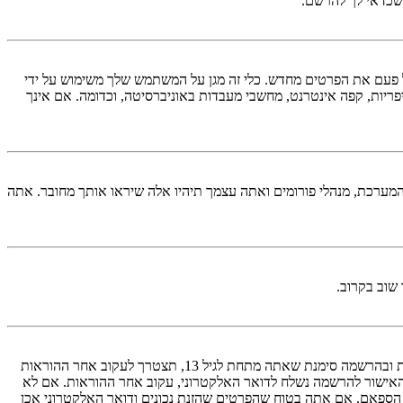
 שכדאי לך להרשם.
עם את הפרטים מחדש. כלי זה מגן על המשתמש שלך משימוש על ידי
יות, קפה אינטרנט, מחשבי מעבדות באוניברסיטה, וכדומה. אם אינך
המערכת, מנהלי פורומים ואתה עצמך תיהיו אלה שיראו אותך מחובר. אתה
שוב בקרוב.
ראשית, בדוק את שם המשתמש והסיסמה שהזנת. אם הם נכונים, אז כנראה ואת מהדברים הבאים קרה. אם מערכת ה COPPA פועלת במערכת ובהרשמה סימנת שאתה מתחת לגיל 13, תצטרך לעקוב אחר ההוראות
האישור להרשמה נשלח לדואר האלקטרוני, עקוב אחר ההוראות. אם לא
 הספאם. אם אתה בטוח שהפרטים שהזנת נכונים ודואר האלקטרוני אכן