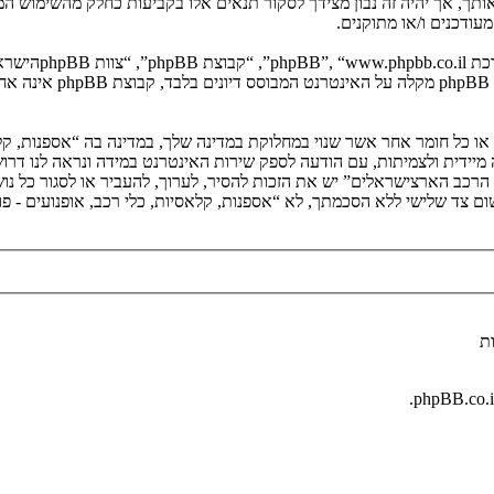
 אותך, אך יהיה זה נבון מצידך לסקור תנאים אלו בקביעות כחלק מהשימוש המ
ודכנים ו/או מתוקנים.
. מערכת phpBB מ
ם או כל חומר אחר אשר שנוי במחלוקת במדינה שלך, במדינה בה “אספנות, קל
י הרכב הארצישראלים” יש את הזכות להסיר, לערוך, להעביר או לסגור כל נ