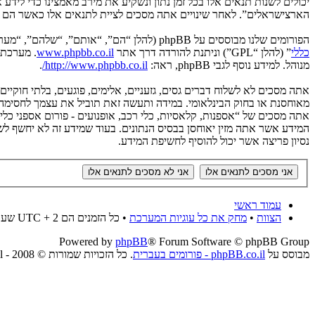
יכולים לשנות תנאים אלו בכל זמן נתון ונשקיע את מירב מאמצינו כדי לידע
הארצישראלים”. לאחר שינויים אתה מסכים לציית לתנאים אלו כאשר הם מע
הפורומים שלנו מבוססים על phpBB (להלן “הם”, “אותם”, “שלהם”, “מערכת phpBB”, “www.phpbb.co.il”, “קבוצת phpBB”, “צוות phpBBהישראלי”) אשר הינה מערכת בולטיין המשוחררת תחת הסכם “
כללי
” (להלן “GPL”) וניתנת להורדה דרך אתר
www.phpbb.co.il
מנוהל. למידע נוסף לגבי phpBB, ראה:
http://www.phpbb.co.il/
.
אתה מסכים לא לשלוח דברים גסים, גזעניים, אלימים, פוגעים, בלתי חוקיי
אתה מסכים של “אספנות, קלאסיות, כלי רכב, אופנועים - פורום אספני כל
נסיון פריצה אשר יכול להוסיף לחשיפת המידע.
עמוד ראשי
הצוות
•
מחק את כל עוגיות המערכת
• כל הזמנים הם UTC + 2 שעות
Powered by
phpBB
® Forum Software © phpBB Group
מבוסס על
phpBB.co.il - פורומים בעברית
. כל הזכויות שמורות © 2008 - phpBB.co.il.