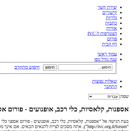
יצירת קשר
קישורים
גלריות
כתבות
אודות
הצטרפות ל-IVC
פורום
דף הבית
עמוד ראשי
שנה גודל גופן
חיפוש מתקדם
שאלות נפוצות
התחבר
שפה:
אספנות, קלאסיות, כלי רכב, אופנועים - פורום 
בעת הגישה אל “אספנות, קלאסיות, כלי רכב, אופנועים - פורום אספני כלי 
“http://ivc.org.il/forum”), אתה מסכים לציית לתנאים 