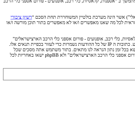
תמשך ב “אספנות, קלאסיות, כלי רכב, אופנועים - פורום אספני כלי הרכב
רשיון ציבורי
קלה על האינטרנט המבוסס דיונים בלבד, קבוצת phpBB אינה אחראית לכל מה שאנו מאפשרים ו/או לא מאפשרים בתור תוכן מורשה ו/או
אסיות, כלי רכב, אופנועים - פורום אספני כלי הרכב הארצישראלים”
מאוחסנת או בחוק הבינלאומי. במידה ותעשה זאת תוביל את עצמך לחסימה מיידית ולצמיתות, עם הודעה לספק שירות האינטרנט במידה ונראה לנו דרוש. כתובות ה IP של כל ההודעות נשמרות כדי לעזור בכפיית תנאים אלו.
ושא בכל זמן נתון הנראה לנו מתאים. בתור משתמש אתה מסכים שכל
המידע אשר אתה מזין יאוחסן בבסיס הנתונים. בעוד שמידע זה לא יחשף לשום צד שלישי ללא הסכמתך, לא “אספנות, קלאסיות, כלי רכב, אופנועים - פורום אספני כלי הרכב הארצישראלים” ולא phpBB ישאו באחריות לכל