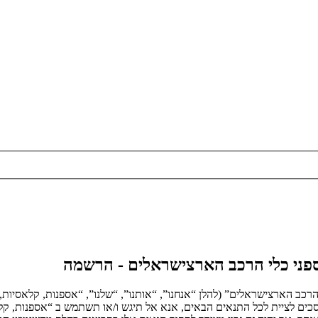
אספני כלי הרכב הארצישראלים - הרשמה
הרכב הארצישראלים” (להלן “אנחנו”, “אותנו”, “שלנו”, “אספנות, קלאסיות,
הבאים. אם אינך מסכים לציית לכל התנאים הבאים, אנא אל תיגש ו/או תשתמש ב “אספ