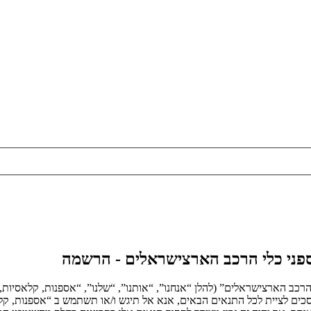
אספני כלי הרכב הארצישראלים - הרשמה
הרכב הארצישראלים” (להלן “אנחנו”, “אותנו”, “שלנו”, “אספנות, קלאסיות,
הבאים. אם אינך מסכים לציית לכל התנאים הבאים, אנא אל תיגש ו/או תשתמש ב “אספ