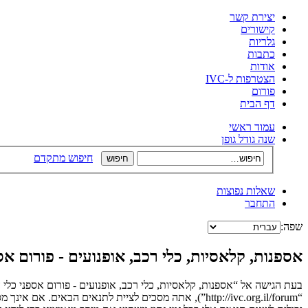
יצירת קשר
קישורים
גלריות
כתבות
אודות
הצטרפות ל-IVC
פורום
דף הבית
עמוד ראשי
שנה גודל גופן
חיפוש מתקדם
שאלות נפוצות
התחבר
שפה:
אספנות, קלאסיות, כלי רכב, אופנועים - פורום 
בעת הגישה אל “אספנות, קלאסיות, כלי רכב, אופנועים - פורום אספני כלי 
“http://ivc.org.il/forum”), אתה מסכים לציית לתנאים 