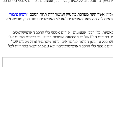
תמשך ב “אספנות, קלאסיות, כלי רכב, אופנועים - פורום אספני כלי הרכב
רשיון ציבורי
קלה על האינטרנט המבוסס דיונים בלבד, קבוצת phpBB אינה אחראית לכל מה שאנו מאפשרים ו/או לא מאפשרים בתור תוכן מורשה ו/או
אסיות, כלי רכב, אופנועים - פורום אספני כלי הרכב הארצישראלים”
מאוחסנת או בחוק הבינלאומי. במידה ותעשה זאת תוביל את עצמך לחסימה מיידית ולצמיתות, עם הודעה לספק שירות האינטרנט במידה ונראה לנו דרוש. כתובות ה IP של כל ההודעות נשמרות כדי לעזור בכפיית תנאים אלו.
ושא בכל זמן נתון הנראה לנו מתאים. בתור משתמש אתה מסכים שכל
המידע אשר אתה מזין יאוחסן בבסיס הנתונים. בעוד שמידע זה לא יחשף לשום צד שלישי ללא הסכמתך, לא “אספנות, קלאסיות, כלי רכב, אופנועים - פורום אספני כלי הרכב הארצישראלים” ולא phpBB ישאו באחריות לכל