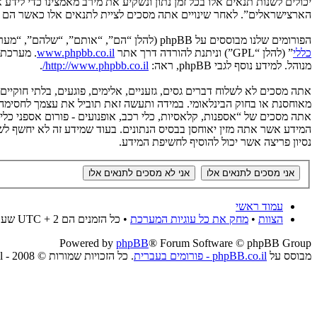
יכולים לשנות תנאים אלו בכל זמן נתון ונשקיע את מירב מאמצינו כדי לידע
הארצישראלים”. לאחר שינויים אתה מסכים לציית לתנאים אלו כאשר הם מע
הפורומים שלנו מבוססים על phpBB (להלן “הם”, “אותם”, “שלהם”, “מערכת phpBB”, “www.phpbb.co.il”, “קבוצת phpBB”, “צוות phpBBהישראלי”) אשר הינה מערכת בולטיין המשוחררת תחת הסכם “
כללי
” (להלן “GPL”) וניתנת להורדה דרך אתר
www.phpbb.co.il
מנוהל. למידע נוסף לגבי phpBB, ראה:
http://www.phpbb.co.il/
.
אתה מסכים לא לשלוח דברים גסים, גזעניים, אלימים, פוגעים, בלתי חוקיי
אתה מסכים של “אספנות, קלאסיות, כלי רכב, אופנועים - פורום אספני כל
נסיון פריצה אשר יכול להוסיף לחשיפת המידע.
עמוד ראשי
הצוות
•
מחק את כל עוגיות המערכת
• כל הזמנים הם UTC + 2 שעות
Powered by
phpBB
® Forum Software © phpBB Group
מבוסס על
phpBB.co.il - פורומים בעברית
. כל הזכויות שמורות © 2008 - phpBB.co.il.