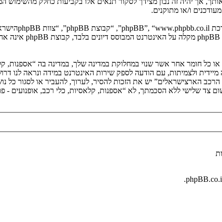
 אותך, אך יהיה זה נבון מצידך לסקור תנאים אלו בקביעות כחלק מהשימוש המ
ודכנים ו/או מתוקנים.
. מערכת phpBB מ
ם או כל חומר אחר אשר שנוי במחלוקת במדינה שלך, במדינה בה “אספנות, קל
י הרכב הארצישראלים” יש את הזכות להסיר, לערוך, להעביר או לסגור כל נ