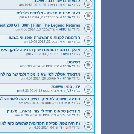
קבוצות ברישוי רכב - שאלה.
על ידי
אריהג
» ו' דצמבר 26, 2014 10:51 am
דעה: מכונית חדשה - מלכודת כלכלית.
על ידי
אריהג
» ש' דצמבר 20, 2014 4:17 pm
ot 208 GTi 30th | Film The Legend Returns
על ידי
AKICHU
» ש' דצמבר 13, 2014 4:56 pm
הזדמנות לקנות מהמשטרה אופנועי ב.מ.וו.
על ידי
אריהג
» ו' מאי 31, 2013 10:09 am
מהלך דרמטי: הותאם רשיון הרכיבה לתקן האירו
על ידי
ufd41
» ד' יוני 18, 2014 7:21 pm
רשיומט.
על ידי
אריהג
» ה' אוגוסט 28, 2014 9:09 am
אדוארד אטלר; למי שאינו מכיר ולמי שרוצה להכי
על ידי
אריהג
» ג' אוגוסט 26, 2014 4:04 pm
ירון, בזמן שישנת
על ידי
V8_וחצי
» ב' אוגוסט 18, 2014 5:33 pm
הודעה חשובה למחזיקי רשיון נהיגה לאופנוע A1
על ידי
ICM IS
» ד' אוגוסט 20, 2014 6:53 am
אינדיאן סקאוט חוזר לייצור ונראה... מעניין
על ידי
V8_וחצי
» ב' אוגוסט 18, 2014 10:36 am
זה היה צפוי, פסיקה תקדימית שתשים סוף לאופ
על ידי
רועי
» ד' יוני 04, 2014 4:53 pm