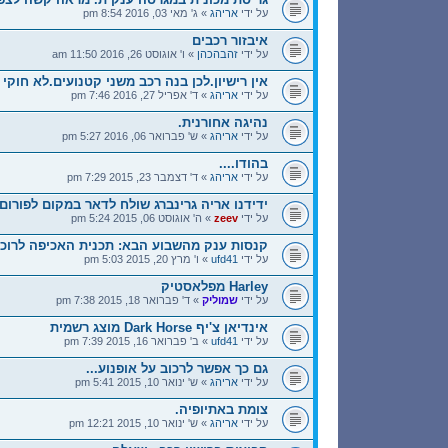
על ידי
אריהג
» ג' מאי 03, 2016 8:54 pm
איבזור רכבים
על ידי
זהבהכהן
» ו' אוגוסט 26, 2016 11:50 am
אין רישיון.לכן בנה רכב משני קטנועים.לא חוקי
על ידי
אריהג
» ד' אפריל 27, 2016 7:46 pm
נהיגה אחורנית.
על ידי
אריהג
» ש' פברואר 06, 2016 5:27 pm
בהודו....
על ידי
אריהג
» ד' דצמבר 23, 2015 7:29 pm
ידידנו אריה גרינברג שולח לדאר במקום לפורום
על ידי
zeev
» ה' אוגוסט 06, 2015 5:24 pm
קנסות ענק מהשבוע הבא: תכנית האכיפה לרוכב
על ידי
ufd41
» ו' מרץ 20, 2015 5:03 pm
Harley מפלאסטיק
על ידי
שמוליק
» ד' פברואר 18, 2015 7:38 pm
אינדיאן צ'יף Dark Horse מוצג רשמית
על ידי
ufd41
» ב' פברואר 16, 2015 7:39 pm
גם כך אפשר לרכוב על אופנוע...
על ידי
אריהג
» ש' ינואר 10, 2015 5:41 pm
צומת באתיופיה.
על ידי
אריהג
» ש' ינואר 10, 2015 12:21 pm