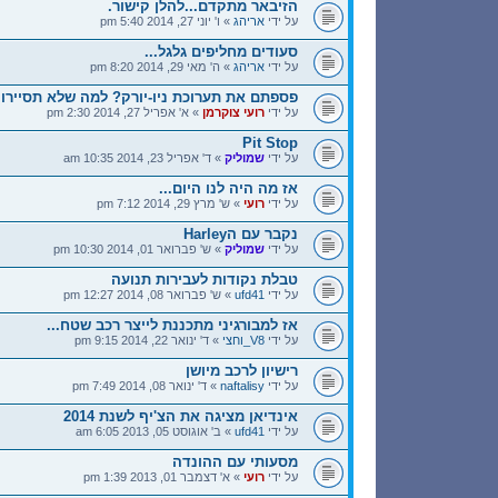
הזיבאר מתקדם...להלן קישור.
על ידי
אריהג
» ו' יוני 27, 2014 5:40 pm
סעודים מחליפים גלגל...
על ידי
אריהג
» ה' מאי 29, 2014 8:20 pm
פספתם את תערוכת ניו-יורק? למה שלא תסיירו 
על ידי
רועי צוקרמן
» א' אפריל 27, 2014 2:30 pm
Pit Stop
על ידי
שמוליק
» ד' אפריל 23, 2014 10:35 am
אז מה היה לנו היום...
על ידי
רועי
» ש' מרץ 29, 2014 7:12 pm
נקבר עם הHarley
על ידי
שמוליק
» ש' פברואר 01, 2014 10:30 pm
טבלת נקודות לעבירות תנועה
על ידי
ufd41
» ש' פברואר 08, 2014 12:27 pm
אז למבורגיני מתכננת לייצר רכב שטח...
על ידי
V8_וחצי
» ד' ינואר 22, 2014 9:15 pm
רישיון לרכב מיושן
על ידי
naftalisy
» ד' ינואר 08, 2014 7:49 pm
אינדיאן מציגה את הצ'יף לשנת 2014
על ידי
ufd41
» ב' אוגוסט 05, 2013 6:05 am
מסעותי עם ההונדה
על ידי
רועי
» א' דצמבר 01, 2013 1:39 pm