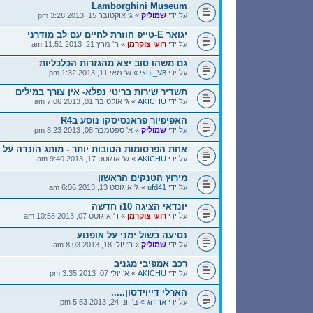
Lamborghini Museum
על ידי
שמוליק
» ג' אוקטובר 15, 2013 3:28 pm
יגואר E-טייפ חוזרת לחיים עם לב מודרני
על ידי
רועי צוקרמן
» ה' מרץ 21, 2013 11:51 am
גם משהו טוב יצא מהגזרות הכלכליות
על ידי
V8_וחצי
» ש' מאי 11, 2013 1:32 pm
תשדיר שירות בריטי נפלא- אין צורך במילים
על ידי
AKICHU
» ג' אוקטובר 01, 2013 7:06 am
האפיפיור פראנסיסקו נוסע בR4
על ידי
שמוליק
» א' ספטמבר 08, 2013 8:23 pm
אחת הפרסומות הטובות יותר - מותג הונדה על כ
על ידי
AKICHU
» ש' אוגוסט 17, 2013 9:40 am
מירוץ הטנקים הראשון
על ידי
ufd41
» ג' אוגוסט 13, 2013 6:06 am
יונדאי הציגה i10 חדשה
על ידי
רועי צוקרמן
» ד' אוגוסט 07, 2013 10:58 am
נסיעה בשול ימני על אופנוע
על ידי
שמוליק
» ה' יולי 18, 2013 8:03 am
רכב אמפיבי מגניב
על ידי
AKICHU
» א' יולי 07, 2013 3:35 pm
הארלי דייוידסון.....
על ידי
אריהג
» ב' יוני 24, 2013 5:53 pm