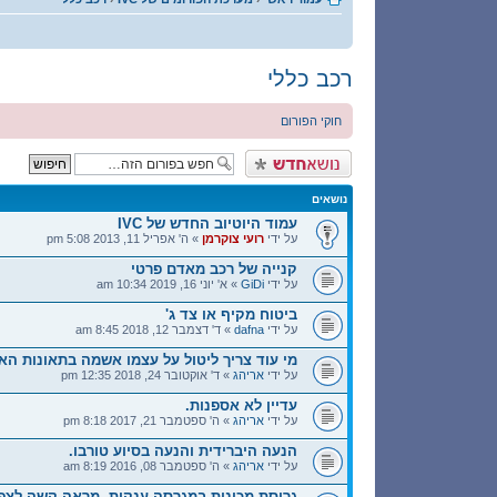
רכב כללי
חוקי הפורום
פרסם נושא חדש
נושאים
עמוד היוטיוב החדש של IVC
על ידי
רועי צוקרמן
» ה' אפריל 11, 2013 5:08 pm
קנייה של רכב מאדם פרטי
על ידי
GiDi
» א' יוני 16, 2019 10:34 am
ביטוח מקיף או צד ג'
על ידי
dafna
» ד' דצמבר 12, 2018 8:45 am
מי עוד צריך ליטול על עצמו אשמה בתאונות הא
על ידי
אריהג
» ד' אוקטובר 24, 2018 12:35 pm
עדיין לא אספנות.
על ידי
אריהג
» ה' ספטמבר 21, 2017 8:18 pm
הנעה היברידית והנעה בסיוע טורבו.
על ידי
אריהג
» ה' ספטמבר 08, 2016 8:19 am
גריסת מכונית במגרסה ענקית. מראה קשה לצפי