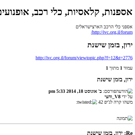
אספנות, קלאסיות, כלי רכב, אופנועי
אספני כלי הרכב הארצישראלים
http://ivc.org.il/forum/
ירון, בזמן שישנת
http://ivc.org.il/forum/viewtopic.php?f=12&t=2776
עמוד
1
מתוך
1
ירון, בזמן שישנת
פורסם:
ב' אוגוסט 18, 2014 5:33 pm
על ידי
V8_וחצי
משהו קרה לג'יפ 42
Re: ירון, בזמן שישנת