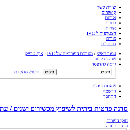
יצירת קשר
קישורים
גלריות
כתבות
אודות
הצטרפות ל-IVC
פורום
דף הבית
עמוד ראשי
‹
מערכת הפורומים של IVC
‹
אוף-טופיק
שנה גודל גופן
גרסה להדפסה
חיפוש מתקדם
שאלות נפוצות
הרשמה
התחבר
סדנה פרטית ביתית לשיפוץ מכשירים ישנים / עתי
חוקי הפורום
פרסם תגובה