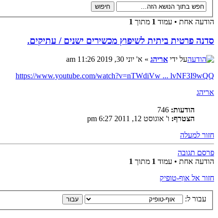
הודעה אחת • עמוד
1
מתוך
1
סדנה פרטית ביתית לשיפוץ מכשירים ישנים / עתיקים.
על ידי
אריהג
» א' יוני 30, 2019 11:26 am
https://www.youtube.com/watch?v=nTWdiVw ... lvNF3I9wQQ
אריהג
הודעות:
746
הצטרף:
ו' אוגוסט 12, 2011 6:27 pm
חזור למעלה
פרסם תגובה
הודעה אחת • עמוד
1
מתוך
1
חזור אל אוף-טופיק
עבור ל: