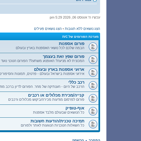
עכשיו ה' אוגוסט 06, 2026 5:29 pm
הצג נושאים ללא תגובות
•
הצג נושאים פעילים
מערכת הפורומים של IVC
פורום אספנות
הבמה שלכם לכל נושאי האספנות בארץ ובעולם
פורום שפץ זאת בעצמך
המכונית לא מניעה? האופנוע משתעל? הפורום הטכני נועד 
ארועי אספנות בארץ ובעולם
אירועי אספנות בישראל ובעולם - פרטים, תמונות והסיפורי
רכב כללי
הרכב של היום - הענתיקה של מחר. הפורום לדיון ברכב מודרנ
קנייה/מכירת מכלולים או רכבים
פורום לפרסום מודעות מכירה/ביקוש מכלולים ורכבים
אוף-טופיק
כל הנושאים שבעולם מלבד אספנות
תמיכה טכנית/הודעות חשובות
כל השאלות הטכניות הנוגעות לאתר ולפורום
התחבר
•
הרשמה