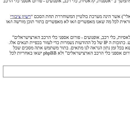
תמשך ב “אספנות, קלאסיות, כלי רכב, אופנועים - פורום אספני כלי הרכב
רשיון ציבורי
קלה על האינטרנט המבוסס דיונים בלבד, קבוצת phpBB אינה אחראית לכל מה שאנו מאפשרים ו/או לא מאפשרים בתור תוכן מורשה ו/או
אסיות, כלי רכב, אופנועים - פורום אספני כלי הרכב הארצישראלים”
מאוחסנת או בחוק הבינלאומי. במידה ותעשה זאת תוביל את עצמך לחסימה מיידית ולצמיתות, עם הודעה לספק שירות האינטרנט במידה ונראה לנו דרוש. כתובות ה IP של כל ההודעות נשמרות כדי לעזור בכפיית תנאים אלו.
ושא בכל זמן נתון הנראה לנו מתאים. בתור משתמש אתה מסכים שכל
המידע אשר אתה מזין יאוחסן בבסיס הנתונים. בעוד שמידע זה לא יחשף לשום צד שלישי ללא הסכמתך, לא “אספנות, קלאסיות, כלי רכב, אופנועים - פורום אספני כלי הרכב הארצישראלים” ולא phpBB ישאו באחריות לכל