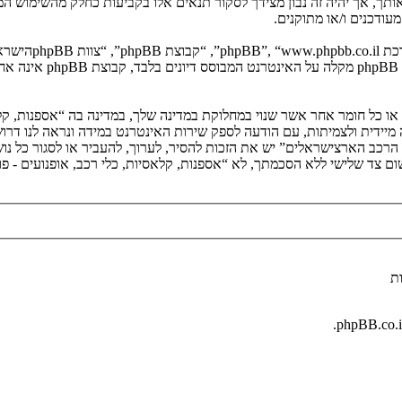
 אותך, אך יהיה זה נבון מצידך לסקור תנאים אלו בקביעות כחלק מהשימוש המ
ודכנים ו/או מתוקנים.
. מערכת phpBB מ
ם או כל חומר אחר אשר שנוי במחלוקת במדינה שלך, במדינה בה “אספנות, קל
י הרכב הארצישראלים” יש את הזכות להסיר, לערוך, להעביר או לסגור כל נ