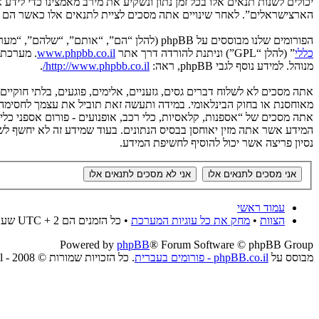
יכולים לשנות תנאים אלו בכל זמן נתון ונשקיע את מירב מאמצינו כדי לידע
הארצישראלים”. לאחר שינויים אתה מסכים לציית לתנאים אלו כאשר הם מע
הפורומים שלנו מבוססים על phpBB (להלן “הם”, “אותם”, “שלהם”, “מערכת phpBB”, “www.phpbb.co.il”, “קבוצת phpBB”, “צוות phpBBהישראלי”) אשר הינה מערכת בולטיין המשוחררת תחת הסכם “
כללי
” (להלן “GPL”) וניתנת להורדה דרך אתר
www.phpbb.co.il
מנוהל. למידע נוסף לגבי phpBB, ראה:
http://www.phpbb.co.il/
.
אתה מסכים לא לשלוח דברים גסים, גזעניים, אלימים, פוגעים, בלתי חוקיי
אתה מסכים של “אספנות, קלאסיות, כלי רכב, אופנועים - פורום אספני כל
נסיון פריצה אשר יכול להוסיף לחשיפת המידע.
עמוד ראשי
הצוות
•
מחק את כל עוגיות המערכת
• כל הזמנים הם UTC + 2 שעות
Powered by
phpBB
® Forum Software © phpBB Group
מבוסס על
phpBB.co.il - פורומים בעברית
. כל הזכויות שמורות © 2008 - phpBB.co.il.