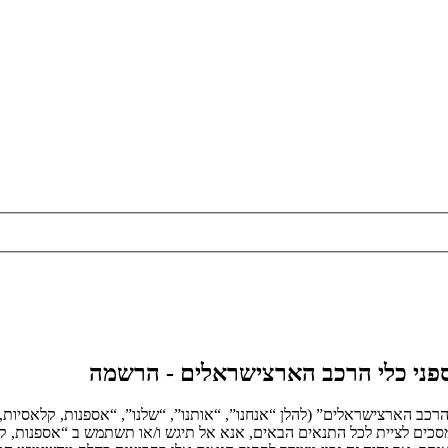
אספני כלי הרכב הארצישראלים - הרשמה
הרכב הארצישראלים” (להלן “אנחנו”, “אותנו”, “שלנו”, “אספנות, קלאסיות,
ם הבאים. אם אינך מסכים לציית לכל התנאים הבאים, אנא אל תיגש ו/או תשתמש ב “אס