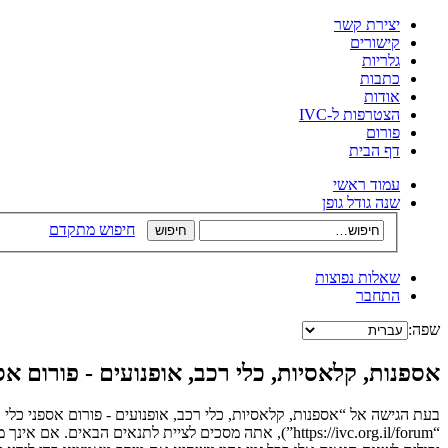
יצירת קשר
קישורים
גלריות
כתבות
אודות
הצטרפות ל-IVC
פורום
דף הבית
עמוד ראשי
שנה גודל גופן
חיפוש מתקדם
שאלות נפוצות
התחבר
שפה:
אספנות, קלאסיות, כלי רכב, אופנועים - פורום 
בעת הגישה אל “אספנות, קלאסיות, כלי רכב, אופנועים - פורום אספני כלי 
“https://ivc.org.il/forum”), אתה מסכים לציית לתנאי