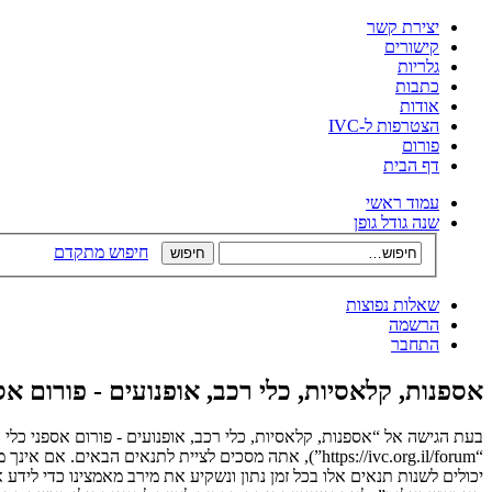
יצירת קשר
קישורים
גלריות
כתבות
אודות
הצטרפות ל-IVC
פורום
דף הבית
עמוד ראשי
שנה גודל גופן
חיפוש מתקדם
שאלות נפוצות
הרשמה
התחבר
אספנות, קלאסיות, כלי רכב, אופנועים - פורום א
בעת הגישה אל “אספנות, קלאסיות, כלי רכב, אופנועים - פורום אספני כלי 
“https://ivc.org.il/forum”), אתה מסכים לציית לתנאי
יכולים לשנות תנאים אלו בכל זמן נתון ונשקיע את מירב מאמצינו כדי לידע