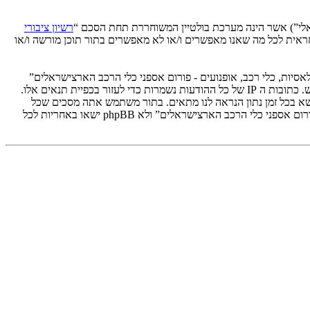
רשיון ציבורי
קלה על האינטרנט המבוסס דיונים בלבד, קבוצת phpBB אינה אחראית לכל מה שאנו מאפשרים ו/או לא מאפשרים בתור תוכן מורשה ו/או
אסיות, כלי רכב, אופנועים - פורום אספני כלי הרכב הארצישראלים”
מאוחסנת או בחוק הבינלאומי. במידה ותעשה זאת תוביל את עצמך לחסימה מיידית ולצמיתות, עם הודעה לספק שירות האינטרנט במידה ונראה לנו דרוש. כתובות ה IP של כל ההודעות נשמרות כדי לעזור בכפיית תנאים אלו.
ושא בכל זמן נתון הנראה לנו מתאים. בתור משתמש אתה מסכים שכל
המידע אשר אתה מזין יאוחסן בבסיס הנתונים. בעוד שמידע זה לא יחשף לשום צד שלישי ללא הסכמתך, לא “אספנות, קלאסיות, כלי רכב, אופנועים - פורום אספני כלי הרכב הארצישראלים” ולא phpBB ישאו באחריות לכל