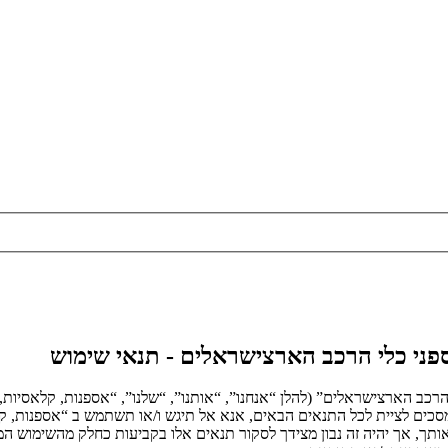
ספני כלי הרכב הארצישראלים - תנאי שימוש
הרכב הארצישראלים” (להלן “אנחנו”, “אותנו”, “שלנו”, “אספנות, קלאסיות,
ם הבאים. אם אינך מסכים לציית לכל התנאים הבאים, אנא אל תיגש ו/או תשתמש ב “אס
 אותך, אך יהיה זה נבון מצידך לסקור תנאים אלו בקביעות כחלק מהשימוש המ