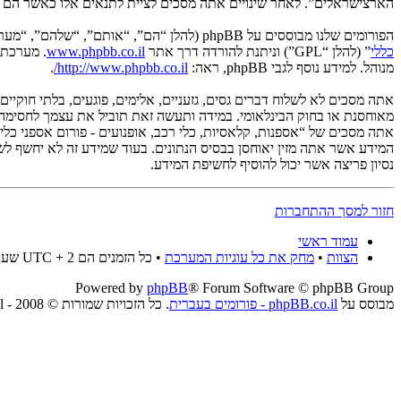
הארצישראלים”. לאחר שינויים אתה מסכים לציית לתנאים אלו כאשר הם מע
הפורומים שלנו מבוססים על phpBB (להלן “הם”, “אותם”, “שלהם”, “מערכת phpBB”, “www.phpbb.co.il”, “קבוצת phpBB”, “צוות phpBBהישראלי”) אשר הינה מערכת בולטיין המשוחררת תחת הסכם “
כללי
” (להלן “GPL”) וניתנת להורדה דרך אתר
www.phpbb.co.il
מנוהל. למידע נוסף לגבי phpBB, ראה:
http://www.phpbb.co.il/
.
אתה מסכים לא לשלוח דברים גסים, גזעניים, אלימים, פוגעים, בלתי חוקיי
אתה מסכים של “אספנות, קלאסיות, כלי רכב, אופנועים - פורום אספני כל
נסיון פריצה אשר יכול להוסיף לחשיפת המידע.
חזור למסך ההתחברות
עמוד ראשי
הצוות
•
מחק את כל עוגיות המערכת
• כל הזמנים הם UTC + 2 שעות
Powered by
phpBB
® Forum Software © phpBB Group
מבוסס על
phpBB.co.il - פורומים בעברית
. כל הזכויות שמורות © 2008 - phpBB.co.il.