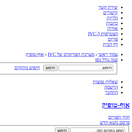
יצירת קשר
קישורים
גלריות
כתבות
אודות
הצטרפות ל-IVC
פורום
דף הבית
עמוד ראשי
‹
מערכת הפורומים של IVC
‹
אוף-טופיק
שנה גודל גופן
חיפוש מתקדם
שאלות נפוצות
הרשמה
התחבר
אוף-טופיק
חוקי הפורום
פרסם נושא חדש