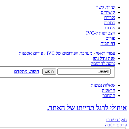
יצירת קשר
קישורים
גלריות
כתבות
אודות
הצטרפות ל-IVC
פורום
דף הבית
עמוד ראשי
‹
מערכת הפורומים של IVC
‹
פורום אספנות
שנה גודל גופן
גרסה להדפסה
חיפוש מתקדם
שאלות נפוצות
הרשמה
התחבר
איחולי לרגל תחייתו של האתר.
חוקי הפורום
פרסם תגובה