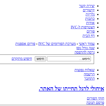
יצירת קשר
קישורים
גלריות
כתבות
אודות
הצטרפות ל-IVC
פורום
דף הבית
עמוד ראשי
‹
מערכת הפורומים של IVC
‹
פורום אספנות
שנה גודל גופן
גרסה להדפסה
חיפוש מתקדם
שאלות נפוצות
הרשמה
התחבר
איחולי לרגל תחייתו של האתר.
חוקי הפורום
פרסם תגובה