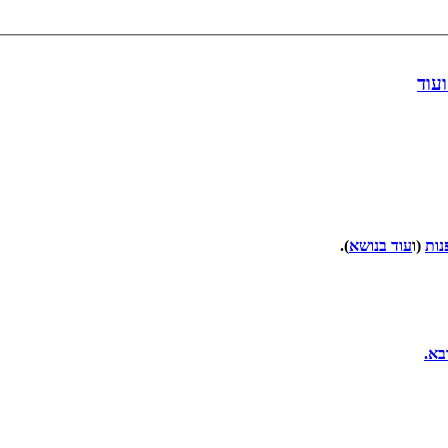
עוד
(ו
עוד בנושא
).