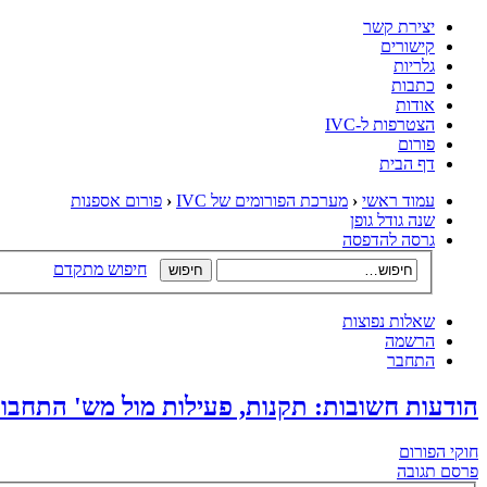
יצירת קשר
קישורים
גלריות
כתבות
אודות
הצטרפות ל-IVC
פורום
דף הבית
עמוד ראשי
‹
מערכת הפורומים של IVC
‹
פורום אספנות
שנה גודל גופן
גרסה להדפסה
חיפוש מתקדם
שאלות נפוצות
הרשמה
התחבר
הודעות חשובות: תקנות, פעילות מול מש' התחבור
חוקי הפורום
פרסם תגובה