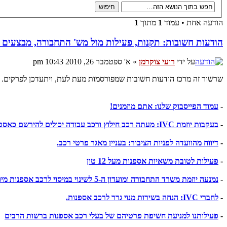
הודעה אחת • עמוד
1
מתוך
1
הודעות חשובות: תקנות, פעילות מול מש' התחבורה, מבצעים ו
על ידי
רועי צוקרמן
» א' ספטמבר 26, 2010 10:43 pm
שרשור זה מרכז הודעות חשובות שמפורסמות מעת לעת, ויתעדכן לפרקים.
-
עמוד הפייסבוק שלנו: אתם מוזמנים!
-
בעקבות יוזמת IVC: מעתה רכב חילוץ ורכב עבודה יכולים להירשם כאספנות
-
דיווח מהוועדה לפניות הציבור: בעניין מאגר פרטי רכב.
-
פעילות לטובת משאיות אספנות מעל 12 טון
-
נמנעה יוזמת משרד התחבורה ומועדון ה-5 לשינוי במיסוי לרכב אספנות מיובא.
-
לחברי IVC: הנחה בשירות מנוי גרר לרכב אספנות.
-
פעילותנו למניעת חשיפת פרטיהם של בעלי רכב אספנות ברשות הרבים