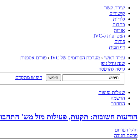
יצירת קשר
קישורים
גלריות
כתבות
אודות
הצטרפות ל-IVC
פורום
דף הבית
עמוד ראשי
‹
מערכת הפורומים של IVC
‹
פורום אספנות
שנה גודל גופן
גרסה להדפסה
חיפוש מתקדם
שאלות נפוצות
הרשמה
התחבר
הודעות חשובות: תקנות, פעילות מול מש' התחבור
חוקי הפורום
פרסם תגובה