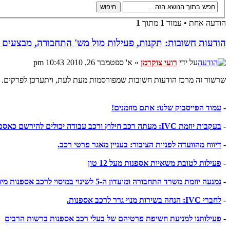
הודעה אחת • עמוד
1
מתוך
1
הודעות חשובות: תקנות, פעילות מול מש' התחבורה, מבצעים ו
על ידי
רועי צוקרמן
» א' ספטמבר 26, 2010 10:43 pm
שרשור זה מרכז הודעות חשובות שמפורסמות מעת לעת, ויתעדכן לפרקים.
-
עמוד הפייסבוק שלנו: אתם מוזמנים!
-
בעקבות יוזמת IVC: מעתה רכב חילוץ ורכב עבודה יכולים להירשם כאספנות
-
דיווח מהוועדה לפניות הציבור: בעניין מאגר פרטי רכב.
-
פעילות לטובת משאיות אספנות מעל 12 טון
-
נמנעה יוזמת משרד התחבורה ומועדון ה-5 לשינוי במיסוי לרכב אספנות מיובא.
-
לחברי IVC: הנחה בשירות מנוי גרר לרכב אספנות.
-
פעילותנו למניעת חשיפת פרטיהם של בעלי רכב אספנות ברשות הרבים