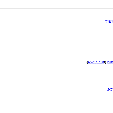
עוד
(ו
עוד בנושא
).