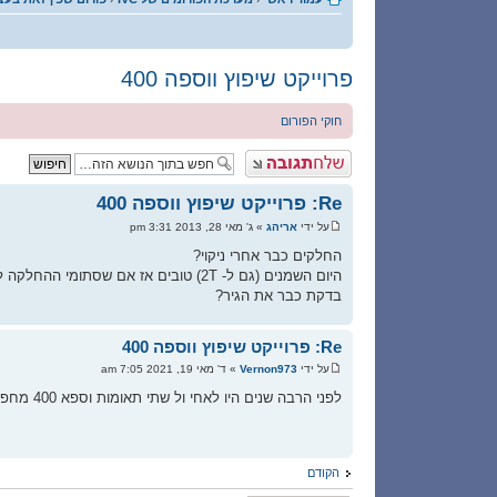
פרוייקט שיפוץ ווספה 400
חוקי הפורום
פרסם תגובה
Re: פרוייקט שיפוץ ווספה 400
על ידי
אריהג
» ג' מאי 28, 2013 3:31 pm
החלקים כבר אחרי ניקוי?
היום השמנים (גם ל- 2T) טובים אז אם שסתומי ההחלקה לא מושלמים השמן כבר יעשה את שאר העבודה...
בדקת כבר את הגיר?
Re: פרוייקט שיפוץ ווספה 400
על ידי
Vernon973
» ד' מאי 19, 2021 7:05 am
‏לפני הרבה שנים היו לאחי ול שתי תאומות וספא 400 מחפש לראות אם אפשר למצוא רכב לשיפוצ
הקודם