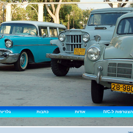
הצטרפות ל-IVC
אודות
כתבות
גלריות
מך