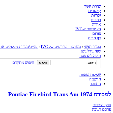
יצירת קשר
קישורים
גלריות
כתבות
אודות
הצטרפות ל-IVC
פורום
דף הבית
עמוד ראשי
‹
מערכת הפורומים של IVC
‹
קנייה/מכירת מכלולים או 
שנה גודל גופן
גרסה להדפסה
חיפוש מתקדם
שאלות נפוצות
הרשמה
התחבר
למכירה Pontiac Firebird Trans Am 1974
חוקי הפורום
פרסם תגובה