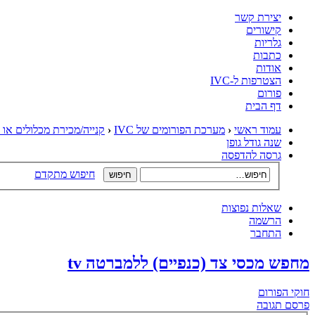
יצירת קשר
קישורים
גלריות
כתבות
אודות
הצטרפות ל-IVC
פורום
דף הבית
עמוד ראשי
‹
מערכת הפורומים של IVC
‹
קנייה/מכירת מכלולים או 
שנה גודל גופן
גרסה להדפסה
חיפוש מתקדם
שאלות נפוצות
הרשמה
התחבר
מחפש מכסי צד (כנפיים) ללמברטה tv
חוקי הפורום
פרסם תגובה